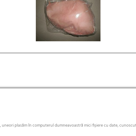
Copyright © 2018 Rochus
e, uneori plasăm în computerul dumneavoastră mici fișiere cu date, cunoscute