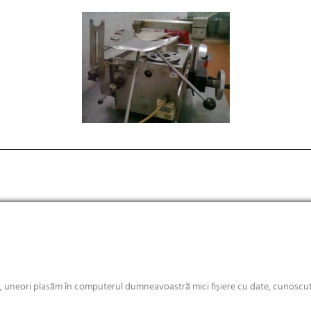
e, uneori plasăm în computerul dumneavoastră mici fișiere cu date, cunoscute
Copyright © 2018 Rochus