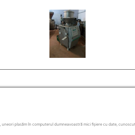
e, uneori plasăm în computerul dumneavoastră mici fișiere cu date, cunoscute
Copyright © 2018 Rochus