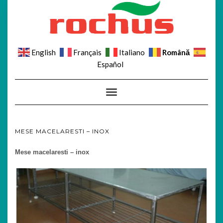
Română
English
Français
Italiano
Español
Toggle Navigation
MESE MACELARESTI – INOX
Mese macelaresti – inox