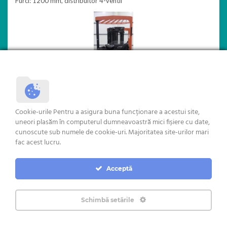
Furci: 1200 mm, distribuitor 4-ventil
Cookie-urile Pentru a asigura buna funcționare a acestui site,
uneori plasăm în computerul dumneavoastră mici fișiere cu date,
cunoscute sub numele de cookie-uri. Majoritatea site-urilor mari
STIVUITOR BT RR B 1
fac acest lucru.
CAP TRACTOR MERCEDES BENZ 1846 MEGA EXPRESS
Acceptă
Schimbă setările
Copyright © 2018 Rochus